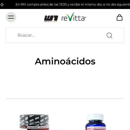
En RM compra antes de las 13:00 y recibe el mismo día, si no día siguiente
Aminoácidos