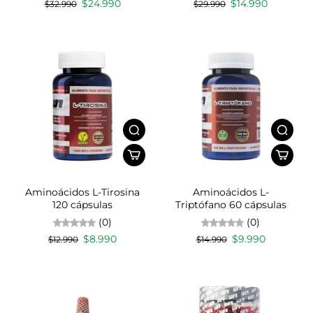
$24.990
$14.990
$32.990
$29.990
Aminoácidos L-Tirosina
Aminoácidos L-
120 cápsulas
Triptófano 60 cápsulas
(0)
(0)
$8.990
$9.990
$12.990
$14.990