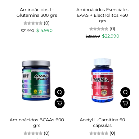
Aminoácidos L-
Aminoácidos Esenciales
Glutamina 300 grs
EAAS + Electrolitos 450
grs
(0)
(0)
$15.990
$21.990
$22.990
$29.990
Aminoácidos BCAAs 600
Acetyl L-Carnitina 60
grs
cápsulas
(0)
(0)