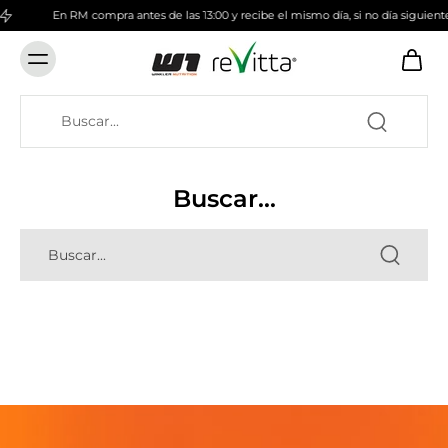
En RM compra antes de las 13:00 y recibe el mismo día, si no día siguient
Buscar...