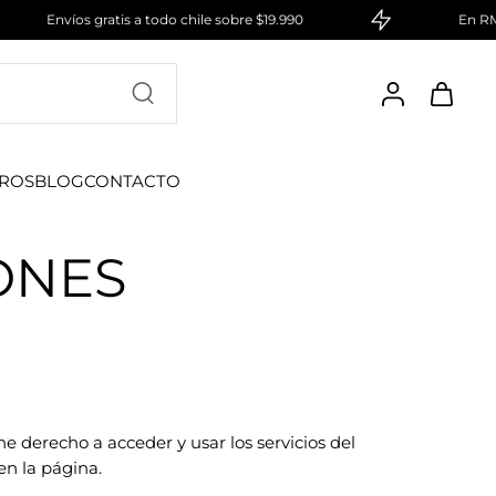
Envíos gratis a todo chile sobre $19.990
En RM com
ROS
BLOG
CONTACTO
ONES
e derecho a acceder y usar los servicios del
en la página.