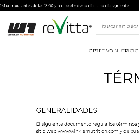
ompra antes de las 13:00 y recibe el mismo día, si no día siguiente
saltar
al
contenido
OBJETIVO NUTRICI
TÉR
GENERALIDADES
El siguiente documento regula los términos y 
sitio web www.winklernutrition.com y de cua