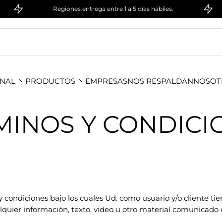
Regiones entrega entre 1 a 5 días hábiles.
ONAL
PRODUCTOS
EMPRESAS
NOS RESPALDAN
NOSOT
MINOS Y CONDICI
condiciones bajo los cuales Ud. como usuario y/o cliente tien
lquier información, texto, video u otro material comunicado 