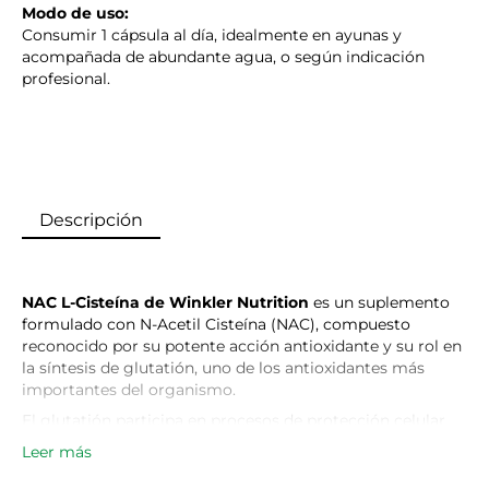
Modo de uso:
Consumir 1 cápsula al día, idealmente en ayunas y
acompañada de abundante agua, o según indicación
profesional.
Descripción
NAC L-Cisteína de Winkler Nutrition
es un suplemento
formulado con N-Acetil Cisteína (NAC), compuesto
reconocido por su potente acción antioxidante y su rol en
la síntesis de glutatión, uno de los antioxidantes más
importantes del organismo.
El glutatión participa en procesos de protección celular
frente al estrés oxidativo generado por factores como
Leer más
contaminación, tabaco, alcohol, entrenamiento intenso y
otros agentes externos.