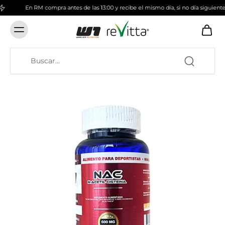
En RM compra antes de las 13:00 y recibe el mismo día, si no día siguiente