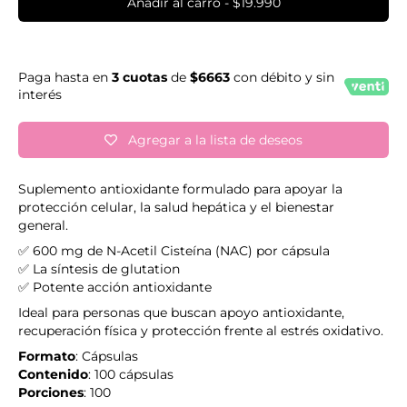
Añadir al carro
-
$19.990
Paga hasta en
3 cuotas
de
$6663
con débito y sin
interés
Agregar a la lista de deseos
Suplemento antioxidante formulado para apoyar la
protección celular, la salud hepática y el bienestar
general.
✅ 600 mg de N-Acetil Cisteína (NAC) por cápsula
✅ L
a
síntesis
de glutation
✅ Potente acción antioxidante
Ideal para personas que buscan apoyo antioxidante,
recuperación física y protección frente al estrés oxidativo.
Formato
:
Cápsulas
Contenido
:
100 cápsulas
Porciones
:
100