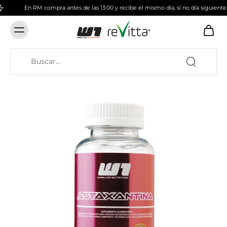
En RM compra antes de las 13:00 y recibe el mismo día, si no día siguiente