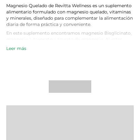
Magnesio Quelado de Revitta Wellness es un suplemento
alimentario formulado con magnesio quelado, vitaminas
y minerales, diseñado para complementar la alimentación
diaria de forma práctica y conveniente.
En este suplemento encontramos magnesio Bisglicinato,
magnesio L-treonato y taurato de magnesio. Al estar
presente en un formato quelado, significa que mejoramos
Leer más
su capacidad de absorción y disminuimos
sus pérdidas digestivas.
El magnesio es un mineral esencial que participa en
múltiples procesos del organismo y forma parte de una
nutrición equilibrada. Gracias a su presentación en
cápsulas, este suplemento permite incorporar fácilmente
magnesio y otros micronutrientes a la rutina diaria. Ideal
para un uso cognitivo y mental.
¿Por qué elegir Magnesio Quelado?
Su fórmula combina magnesio quelado con vitaminas,
minerales y bitartrato de colina, entregando una
alternativa práctica para complementar la ingesta de
nutrientes esenciales.