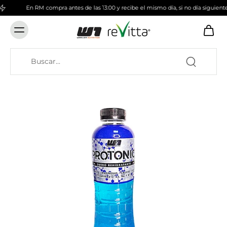
En RM compra antes de las 13:00 y recibe el mismo día, si no día siguiente