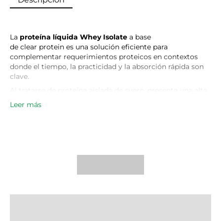
La
proteína líquida Whey Isolate
a base
de clear protein es una solución eficiente para
complementar requerimientos proteicos en contextos
donde el tiempo, la practicidad y la absorción rápida son
clave.
Al tratarse de proteína aislada de suero, presenta una alta
biodisponibilidad y rápida digestión, lo que la hace
Leer más
especialmente efectiva para procesos de recuperación
muscular post-entrenamiento.
Su formato ready to drink elimina barreras de
preparación, facilitando la adherencia a una ingesta
proteica adecuada a lo largo del día, especialmente en
rutinas exigentes o estilos de vida activos.
Es una herramienta práctica tanto para deportistas como
para personas que buscan mantener masa muscular o
mejorar su ingesta proteica diaria sin complejidad.
Consumir esta proteína ofrece una experiencia similar a la
de beber un jugo, lo que la convierte en una excelente