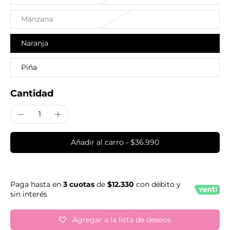
Manzana
Naranja
Piña
Cantidad
Añadir al carro
-
$36.990
Paga hasta en
3 cuotas
de
$12.330
con débito y
sin interés
Agregar a la lista de deseos