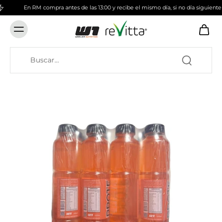
En RM compra antes de las 13:00 y recibe el mismo día, si no día siguiente