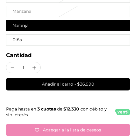
Manzana
Naranja
Piña
Cantidad
Añadir al carro
-
$36.990
Paga hasta en
3 cuotas
de
$12.330
con débito y
sin interés
Agregar a la lista de deseos