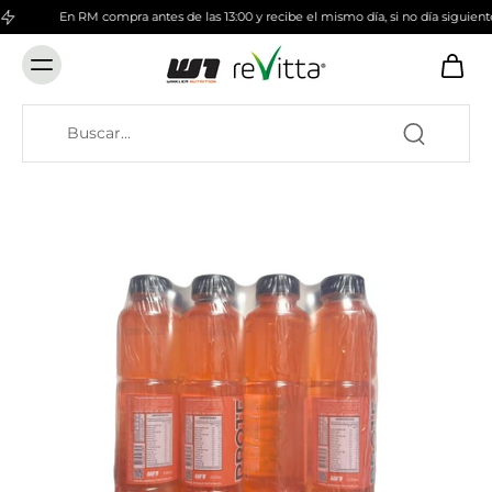
En RM compra antes de las 13:00 y recibe el mismo día, si no día siguiente