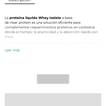
La
proteína líquida Whey Isolate
a base
de clear protein es una solución eficiente para
complementar requerimientos proteicos en contextos
donde el tiempo, la practicidad y la absorción rápida son
clave.
Al tratarse de proteína aislada de suero, presenta una alta
biodisponibilidad y rápida digestión, lo que la hace
Leer más
especialmente efectiva para procesos de recuperación
muscular post-entrenamiento.
Su formato ready to drink elimina barreras de
preparación, facilitando la adherencia a una ingesta
proteica adecuada a lo largo del día, especialmente en
rutinas exigentes o estilos de vida activos.
Es una herramienta práctica tanto para deportistas como
para personas que buscan mantener masa muscular o
mejorar su ingesta proteica diaria sin complejidad.
Consumir esta proteína ofrece una experiencia similar a la
de beber un jugo, lo que la convierte en una excelente