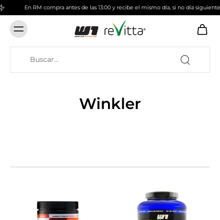
En RM compra antes de las 13:00 y recibe el mismo día, si no día siguiente
Winkler