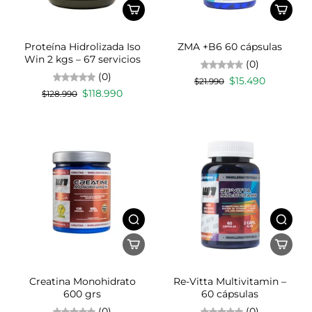
Proteína Hidrolizada Iso
ZMA +B6 60 cápsulas
Win 2 kgs – 67 servicios
(0)
(0)
$15.490
$21.990
$118.990
$128.990
Creatina Monohidrato
Re-Vitta Multivitamin –
600 grs
60 cápsulas
(0)
(0)