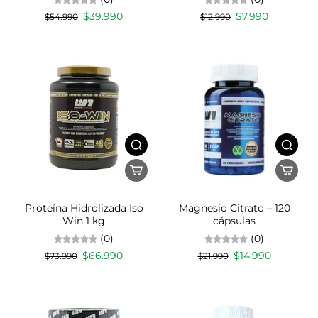
$39.990
$7.990
$54.990
$12.990
Proteína Hidrolizada Iso
Magnesio Citrato – 120
Win 1 kg
cápsulas
(0)
(0)
$66.990
$14.990
$73.990
$21.990