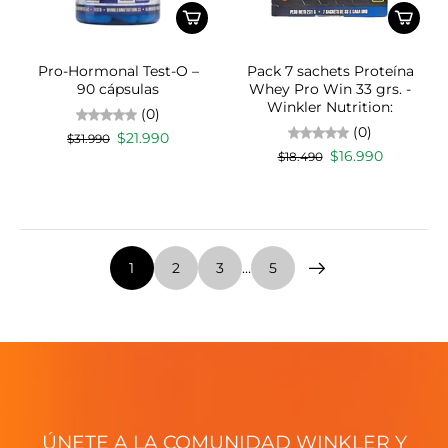
Pro-Hormonal Test-O –
Pack 7 sachets Proteína
90 cápsulas
Whey Pro Win 33 grs. -
Winkler Nutrition:
(0)
(0)
$21.990
$31.990
$16.990
$18.490
1
2
3
…
5
ÚNETE A LA COMUNIDAD WINKLER Y