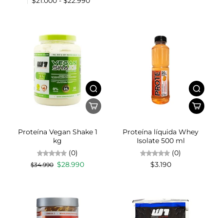
$21.000 - $22.990
Proteína Vegan Shake 1
Proteína líquida Whey
kg
Isolate 500 ml
(0)
(0)
$28.990
$3.190
$34.990